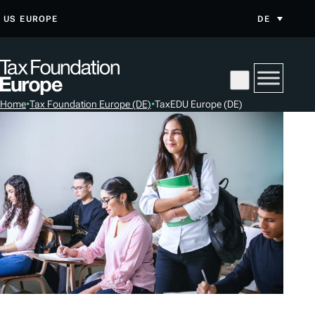
Z
US
EUROPE
DE
U
M
I
N
Home
•
Tax Foundation Europe (DE)
•
TaxEDU Europe (DE)
H
A
L
T
S
P
R
I
N
G
E