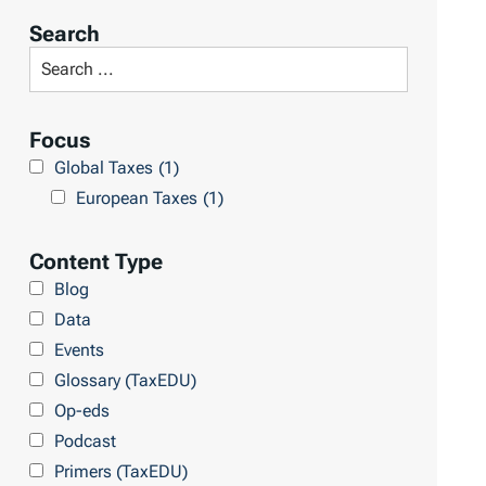
r
Search
t
S
R
e
e
a
Focus
s
r
Global Taxes
(1)
u
c
European Taxes
(1)
l
h
t
L
Content Type
s
i
Blog
b
Data
r
Events
a
Glossary (TaxEDU)
r
Op-eds
y
Podcast
Primers (TaxEDU)