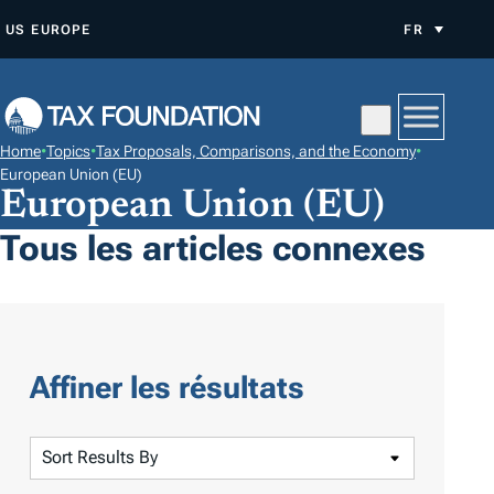
A
US
EUROPE
FR
L
L
E
R
Home
•
Topics
•
Tax Proposals, Comparisons, and the Economy
•
A
European Union (EU)
European Union (EU)
U
C
Tous les articles connexes
O
N
T
E
Affiner les résultats
N
U
S
o