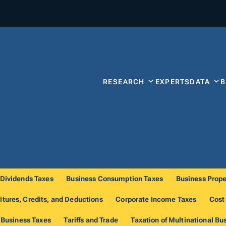
RESEARCH
EXPERTS
DATA
 Dividends Taxes
Business Consumption Taxes
Business Prope
itures, Credits, and Deductions
Corporate Income Taxes
Cost
 Business Taxes
Tariffs and Trade
Taxation of Multinational Bu