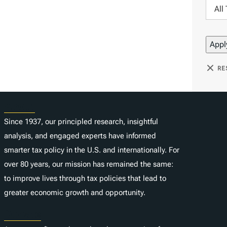
c
F
y
e
a
i
A
r
t
l
u
b
i
t
t
y
o
e
h
RE
D
n
r
o
a
b
r
t
About
y
e
T
Since 1937, our principled research, insightful
a
analysis, and engaged experts have informed
g
smarter tax policy in the U.S. and internationally. For
s
over 80 years, our mission has remained the same:
to improve lives through tax policies that lead to
greater economic growth and opportunity.
Donate