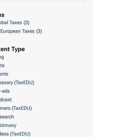
us
obal Taxes
(3)
European Taxes
(3)
ent Type
og
ta
ents
ossary (TaxEDU)
-eds
dcast
imers (TaxEDU)
search
stimony
deos (TaxEDU)