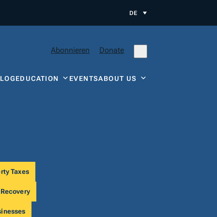
DE
Abonnieren
Donate
BLOG
EDUCATION
EVENTS
ABOUT US
rty Taxes
 Recovery
sinesses