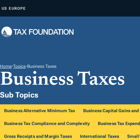
Z
US
EUROPE
U
M
I
N
H
A
L
Home
•
Topics
•
Business Taxes
Business Taxes
T
S
P
Sub Topics
R
I
Business Alternative Minimum Tax
Business Capital Gains and
N
Business Tax Compliance and Complexity
Business Tax Expend
G
E
Gross Receipts and Margin Taxes
International Taxes
Small