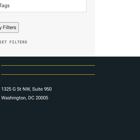
e
r
b
y
SET FILTERS
D
a
t
Karriere
e
Kontaktieren Sie uns
1325 G St NW, Suite 950
Washington, DC 20005